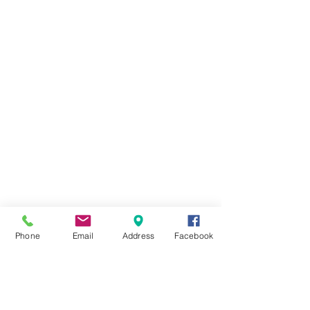
maison, bâtiment agricole
dans le Nord Pas
de Calais 59/62
Phone
Email
Address
Facebook