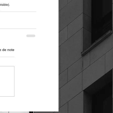
isible). 
.
e de note