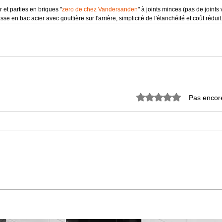
 sur 5.
r et parties en briques "
zero de chez Vandersanden
" à joints minces (pas de joints v
se en bac acier avec gouttière sur l'arrière, simplicité de l'étanchéité et coût réduit
Noté 0 étoile sur 5.
Pas encor