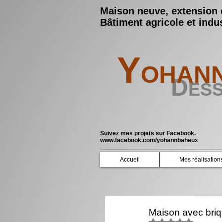
Maison neuve, extension 
Bâtiment agricole et indus
Y
OHAN
D
ES
Suivez mes projets sur Facebook.
www.facebook.com/yohannbaheux
Accueil
Mes réalisation
Maison avec briq