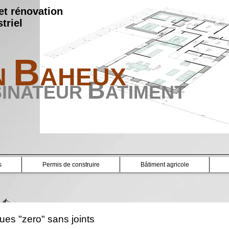
et rénovation
triel
B
N
AHEUX
B
SINATEUR
ATIMENT
s
Permis de construire
Bâtiment agricole
ues "zero" sans joints