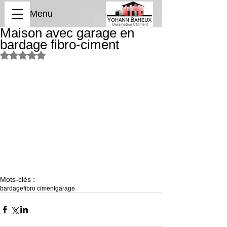
Menu
Maison avec garage en
bardage fibro-ciment
Noté NaN étoiles sur 5.
Mots-clés :
bardage
fibro ciment
garage