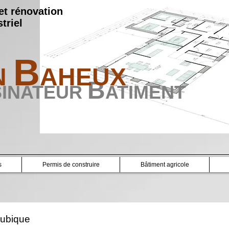
et rénovation
triel
B
N
AHEUX
B
SINATEUR
ATIMENT
s
Permis de construire
Bâtiment agricole
ubique