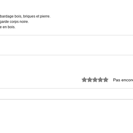
ardage bois, briques et pierre. 
garde corps noire. 
e en bois. 
Noté 0 étoile sur 5.
Pas encor