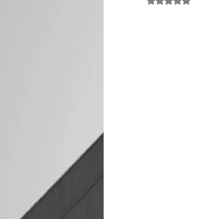
Noté NaN étoiles